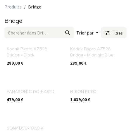
Produits
Bridge
Bridge
Trier par
Filtres
Kodak Pixpro AZ528
Kodak Pixpro AZ528
Bridge - Black
Bridge - Midnight Blue
289,00
€
289,00
€
PANASONIC DC-FZ82D
NIKON P1100
479,00
€
1.039,00
€
SONY DSC-RX10 V