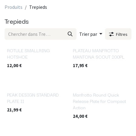
Produits
Trepieds
Trepieds
Trier par
Filtres
ROTULE SMALLRING
PLATEAU MANFROTTO
HOTSHOE
MANTONA SCOUT 200PL
12,00
€
17,95
€
PEAK DESIGN STANDARD
Manfrotto Round Quick
PLATE II
Release Plate for Compact
Action
21,99
€
24,00
€