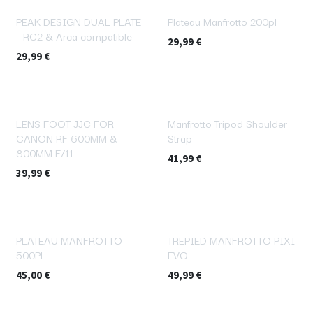
PEAK DESIGN DUAL PLATE
Plateau Manfrotto 200pl
- RC2 & Arca compatible
29,99
€
29,99
€
LENS FOOT JJC FOR
Manfrotto Tripod Shoulder
CANON RF 600MM &
Strap
800MM F/11
41,99
€
39,99
€
PLATEAU MANFROTTO
TREPIED MANFROTTO PIXI
500PL
EVO
45,00
€
49,99
€